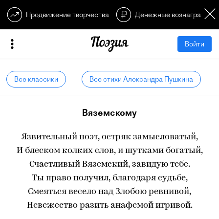
Продвижение творчества
Денежные вознагражден
Войти
Все классики
Все стихи Александра Пушкина
Вяземскому
Язвительный поэт, остряк замысловатый,
И блеском колких слов, и шутками богатый,
Счастливый Вяземский, завидую тебе.
Ты право получил, благодаря судьбе,
Смеяться весело над Злобою ревнивой,
Невежество разить анафемой игривой.