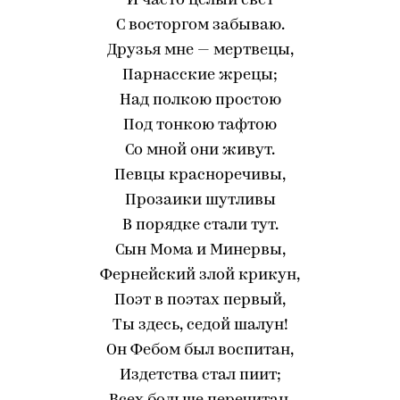
И часто целый свет
С восторгом забываю.
Друзья мне — мертвецы,
Парнасские жрецы;
Над полкою простою
Под тонкою тафтою
Со мной они живут.
Певцы красноречивы,
Прозаики шутливы
В порядке стали тут.
Сын Мома и Минервы,
Фернейский злой крикун,
Поэт в поэтах первый,
Ты здесь, седой шалун!
Он Фебом был воспитан,
Издетства стал пиит;