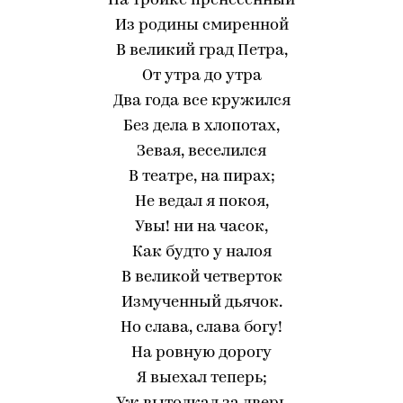
На тройке пренесенный
Из родины смиренной
В великий град Петра,
От утра до утра
Два года все кружился
Без дела в хлопотах,
Зевая, веселился
В театре, на пирах;
Не ведал я покоя,
Увы! ни на часок,
Как будто у налоя
В великой четверток
Измученный дьячок.
Но слава, слава богу!
На ровную дорогу
Я выехал теперь;