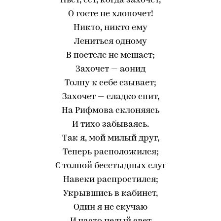
Пьет, ест, когда захочет,
О госте не хлопочет!
Никто, никто ему
Лениться одному
В постеле не мешает;
Захочет — аонид
Толпу к себе сзывает;
Захочет — сладко спит,
На Рифмова склоняясь
И тихо забываясь.
Так я, мой милый друг,
Теперь расположился;
С толпой бесстыдных слуг
Навеки распростился;
Укрывшись в кабинет,
Один я не скучаю