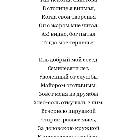
Так некогда Свистова
В столице я внимал,
Когда свои творенья
Он с жаром мне читал,
Ах! видно, бог пытал
Тогда мое терпенье!
Иль добрый мой сосед,
Семидесяти лет,
Уволенный от службы
Майором отставным,
Зовет меня из дружбы
Хлеб-соль откушать с ним.
Вечернею пирушкой
Старик, развеселясь,
За дедовскою кружкой