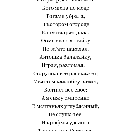
Кто умер, кто влюблен,
Кого жена по моде
Рогами убрала,
В котором огороде
Капуста цвет дала,
Фома свою хозяйку
Не за́ что наказал,
Антошка балалайку,
Играя, разломал, —
Старушка все расскажет;
Меж тем как юбку вяжет,
Болтает все свое;
А я сижу смиренно
В мечтаньях углубленный,
Не слушая ее.
На рифмы удалого