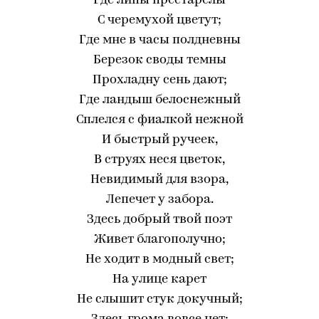
Где липы престарелы
С черемухой цветут;
Где мне в часы полдневны
Березок своды темны
Прохладну сень дают;
Где ландыш белоснежный
Сплелся с фиалкой нежной
И быстрый ручеек,
В струях неся цветок,
Невидимый для взора,
Лепечет у забора.
Здесь добрый твой поэт
Живет благополучно;
Не ходит в модный свет;
На улице карет
Не слышит стук докучный;