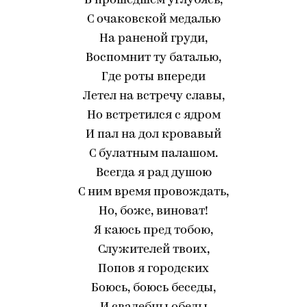
В прошедшем углубясь,
С очаковской медалью
На раненой груди,
Воспомнит ту баталью,
Где роты впереди
Летел на встречу славы,
Но встретился с ядром
И пал на дол кровавый
С булатным палашом.
Всегда я рад душою
С ним время провождать,
Но, боже, виноват!
Я каюсь пред тобою,
Служителей твоих,
Попов я городских
Боюсь, боюсь беседы,