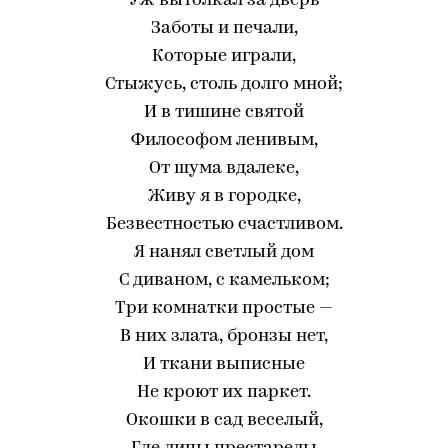
Уж вытолкал за дверь
Заботы и печали,
Которые играли,
Стыжусь, столь долго мной;
И в тишине святой
Философом ленивым,
От шума вдалеке,
Живу я в городке,
Безвестностью счастливом.
Я нанял светлый дом
С диваном, с камельком;
Три комнатки простые —
В них злата, бронзы нет,
И ткани выписные
Не кроют их паркет.
Окошки в сад веселый,