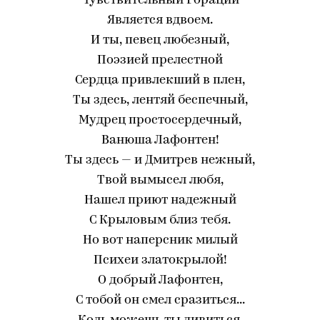
Чувствительный Гораций
Является вдвоем.
И ты, певец любезный,
Поэзией прелестной
Сердца привлекший в плен,
Ты здесь, лентяй беспечный,
Мудрец простосердечный,
Ванюша Лафонтен!
Ты здесь — и Дмитрев нежный,
Твой вымысел любя,
Нашел приют надежный
С Крыловым близ тебя.
Но вот наперсник милый
Психеи златокрылой!
О добрый Лафонтен,
С тобой он смел сразиться...