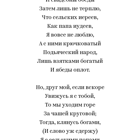
И свадебны обеды
Затем лишь не терплю,
Что сельских иереев,
Как папа иудеев,
Я вовсе не люблю,
А с ними крючковатый
Подьяческий народ,
Лишь взятками богатый
И ябеды оплот.
Но, друг мой, если вскоре
Увижусь я с тобой,
То мы уходим горе
За чашей круговой;
Тогда, клянусь богами,
(И слово уж сдержу)