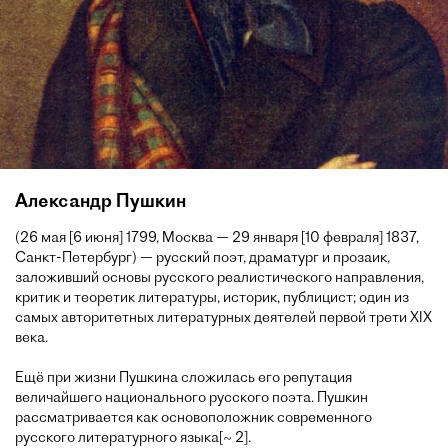
Александр Пушкин
(26 мая [6 июня] 1799, Москва — 29 января [10 февраля] 1837,
Санкт-Петербург) — русский поэт, драматург и прозаик,
заложивший основы русского реалистического направления,
критик и теоретик литературы, историк, публицист; один из
самых авторитетных литературных деятелей первой трети XIX
века.
Ещё при жизни Пушкина сложилась его репутация
величайшего национального русского поэта. Пушкин
рассматривается как основоположник современного
русского литературного языка[~ 2].