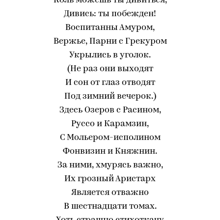
Коль можешь ты дивиться,
Дивись: ты побежден!
Воспитанны Амуром,
Вержье, Парни с Грекуром
Укрылись в уголок.
(Не раз они выходят
И сон от глаз отводят
Под зимний вечерок.)
Здесь Озеров с Расином,
Руссо и Карамзин,
С Мольером-исполином
Фонвизин и Княжнин.
За ними, хмурясь важно,
Их грозный Аристарх
Является отважно
В шестнадцати томах.