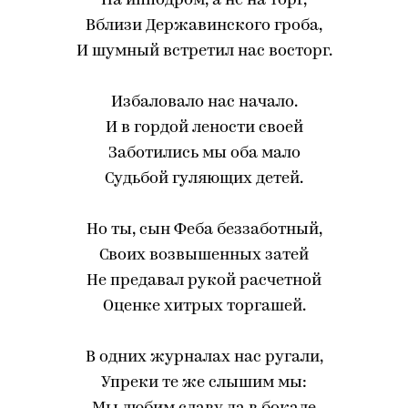
На ипподром, а не на торг,
Вблизи Державинского гроба,
И шумный встретил нас восторг.
Избаловало нас начало.
И в гордой лености своей
Заботились мы оба мало
Судьбой гуляющих детей.
Но ты, сын Феба беззаботный,
Своих возвышенных затей
Не предавал рукой расчетной
Оценке хитрых торгашей.
В одних журналах нас ругали,
Упреки те же слышим мы: