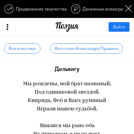
Продвижение творчества
Денежные вознагражден
Войти
Все классики
Все стихи Александра Пушкина
Дельвигу
Мы рождены, мой брат названый,
Под одинаковой звездой.
Киприда, Феб и Вакх румяный
Играли нашею судьбой.
Явилися мы рано оба