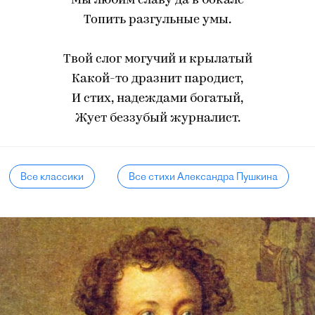
Мы любим славу да в бокале
Топить разгульные умы.
Твой слог могучий и крылатый
Какой-то дразнит пародист,
И стих, надеждами богатый,
Жует беззубый журналист.
Все классики
Все стихи Александра Пушкина