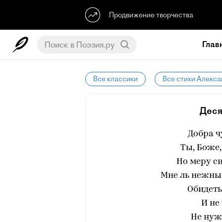
Продвижение творчества
Глав
Все классики
Все стихи Алекс
Деся
Добра ч
Ты, Боже,
Но меру си
Мне ль нежны
Обидеть
И не 
Не нуж