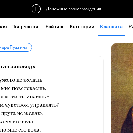
Денежные вознаграждения
ная
Творчество
Рейтинг
Категории
Классика
Р
андра Пушкина
тая заповедь
ужого не желать
 мне повелеваешь;
л моих ты знаешь -
м чувством управлять?
 друга не желаю,
хочу его села,
но мне его вола,