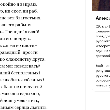
покойно я взираю:
о, ни скот, ни раб,
Алекс
мне вся благостыня.
ели его рабыня
(26 мая 
февраля]
.. Господи! я слаб!
поэт, др
ли его подруга
русского
к ангел во плоти,-
и теорет
один из
раведный! прости
деятелей
ко блаженству друга.
Ещё при
ем мог повелевать?
репутац
силий бесполезных?
русског
не любить любезных?
основоп
литерату
х благ не пожелать?
омлюся и вздыхаю,
й долг умею чтить,
аньям сердца льстить,