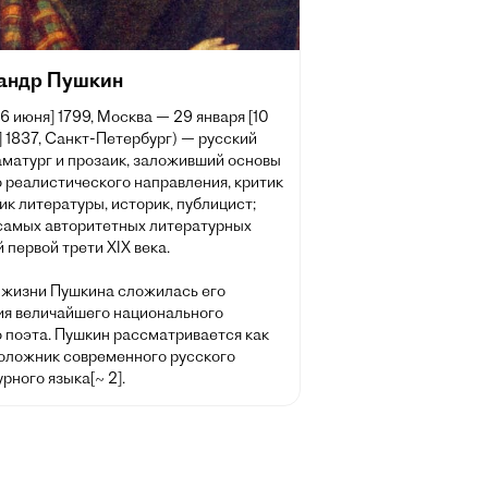
андр Пушкин
[6 июня] 1799, Москва — 29 января [10
 1837, Санкт-Петербург) — русский
аматург и прозаик, заложивший основы
 реалистического направления, критик
ик литературы, историк, публицист;
 самых авторитетных литературных
 первой трети XIX века.
 жизни Пушкина сложилась его
ия величайшего национального
о поэта. Пушкин рассматривается как
оложник современного русского
рного языка[~ 2].