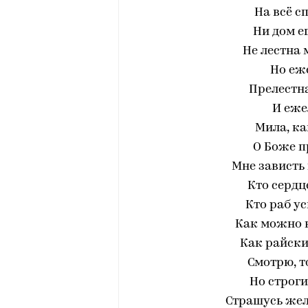
На всё с
Ни дом ег
Не лестна 
Но еж
Прелестна.
И еже
Мила, ка
О Боже п
Мне зависть 
Кто сердц
Кто раб у
Как можно 
Как райски
Смотрю, т
Но строги
Страшусь жел