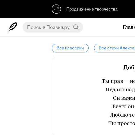
Продвижение творчества
Глав
Все классики
Все стихи Алекс
Доб
Ты прав — н
Педант на
Он важно
Всего он
Люблю теб
Ты просто 