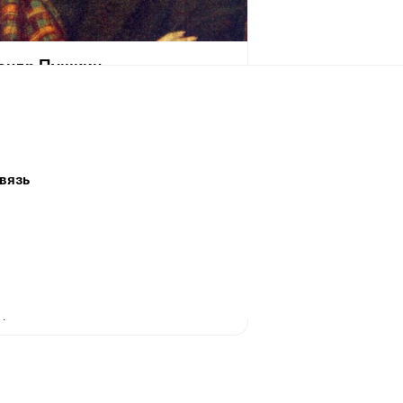
андр Пушкин
[6 июня] 1799, Москва — 29 января [10
 1837, Санкт-Петербург) — русский
аматург и прозаик, заложивший основы
 реалистического направления, критик
ик литературы, историк, публицист;
вязь
 самых авторитетных литературных
 первой трети XIX века.
 жизни Пушкина сложилась его
ия величайшего национального
о поэта. Пушкин рассматривается как
оложник современного русского
рного языка[~ 2].