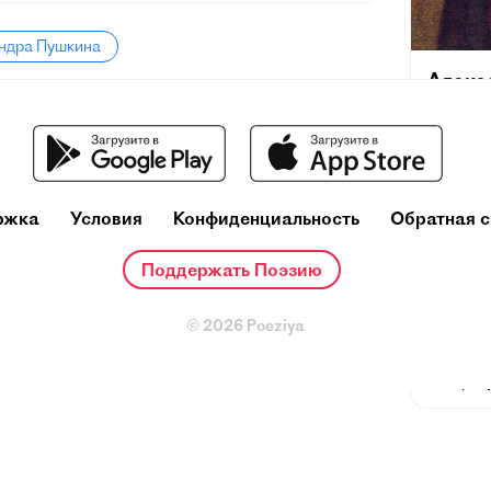
андра Пушкина
Алекс
(26 мая 
февраля]
поэт, др
русского
и теорет
ржка
Условия
Конфиденциальность
Обратная с
один из
деятелей
Поддержать Поэзию
Ещё при
репутац
© 2026 Poeziya
русског
основоп
литерату