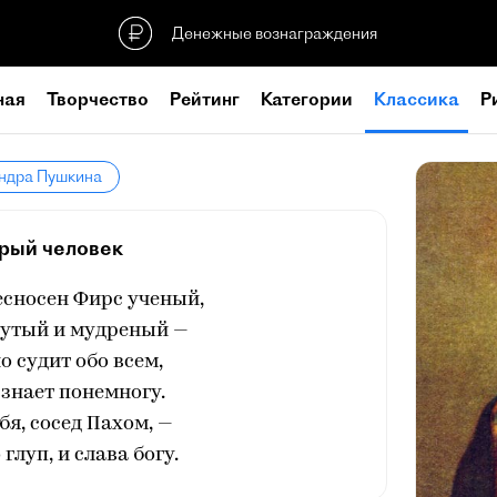
Денежные вознаграждения
ная
Творчество
Рейтинг
Категории
Классика
Р
андра Пушкина
рый человек
есносен Фирс ученый,
дутый и мудреный —
 судит обо всем,
 знает понемногу.
я, сосед Пахом, —
глуп, и слава богу.