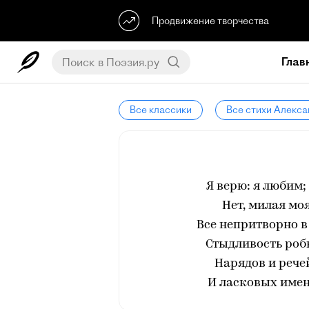
Продвижение творчества
Глав
Все классики
Все стихи Алекс
Я верю: я любим;
Нет, милая мо
Все непритворно в
Стыдливость робк
Нарядов и рече
И ласковых имен