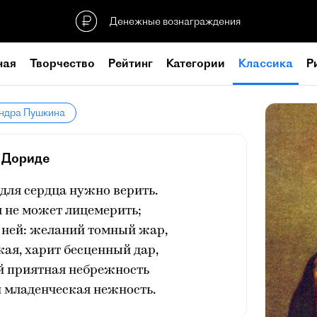
Денежные вознаграждения
ная
Творчество
Рейтинг
Категории
Классика
Р
андра Пушкина
Дориде
 для сердца нужно верить.
я не может лицемерить;
 ней: желаний томный жар,
ая, харит бесценный дар,
й приятная небрежность
 младенческая нежность.