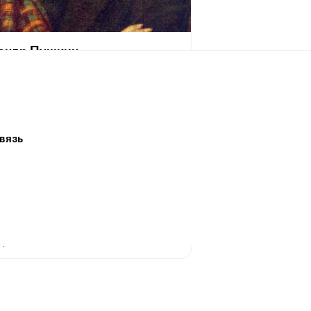
андр Пушкин
[6 июня] 1799, Москва — 29 января [10
 1837, Санкт-Петербург) — русский
аматург и прозаик, заложивший основы
 реалистического направления, критик
ик литературы, историк, публицист;
вязь
 самых авторитетных литературных
 первой трети XIX века.
 жизни Пушкина сложилась его
ия величайшего национального
о поэта. Пушкин рассматривается как
оложник современного русского
рного языка[~ 2].