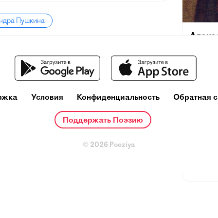
андра Пушкина
Алекс
(26 мая 
февраля]
поэт, др
русского
и теорет
ржка
Условия
Конфиденциальность
Обратная с
один из
деятелей
Поддержать Поэзию
Ещё при
репутац
© 2026 Poeziya
русског
основоп
литерату