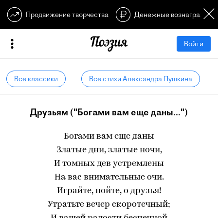
Продвижение творчества
Денежные вознагражден
Войти
Все классики
Все стихи Александра Пушкина
Друзьям ("Богами вам еще даны...")
Богами вам еще даны
Златые дни, златые ночи,
И томных дев устремлены
На вас внимательные очи.
Играйте, пойте, о друзья!
Утратьте вечер скоротечный;