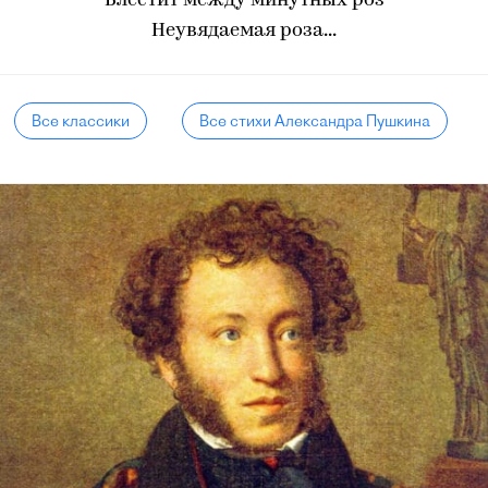
Блестит между минутных роз
Неувядаемая роза...
Все классики
Все стихи Александра Пушкина