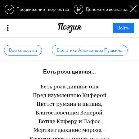
Продвижение творчества
Денежные вознагражден
Войти
Все классики
Все стихи Александра Пушкина
Есть роза дивная...
Есть роза дивная: она
Пред изумленною Киферой
Цветет румяна и пышна,
Благословенная Венерой.
Вотще Киферу и Пафос
Мертвит дыхание мороза -