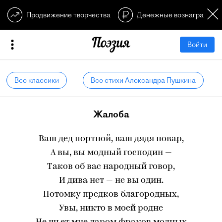
Продвижение творчества
Денежные вознагражден
Войти
Все классики
Все стихи Александра Пушкина
Жалоба
Ваш дед портной, ваш дядя повар,
А вы, вы модный господин —
Таков об вас народный говор,
И дива нет — не вы один.
Потомку предков благородных,
Увы, никто в моей родне