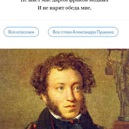
Не шьет мне даром фраков модных
И не варит обеда мне.
Все классики
Все стихи Александра Пушкина