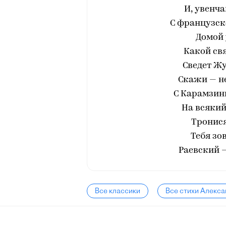
И, увенч
С французск
Домой 
Какой свя
Сведет Жу
Скажи — не
С Карамзин
На всякий
Тронися
Тебя зо
Раевский —
Все классики
Все стихи Алекс