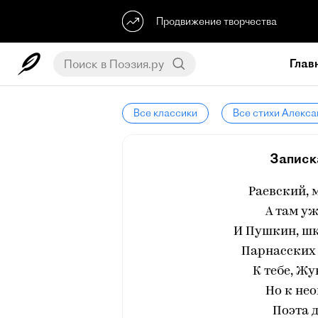
Продвижение творчества
Глав
Все классики
Все стихи Алекс
Записк
Раевский, 
А там у
И Пушкин, ш
Парнасских 
К тебе, Жу
Но к не
Поэта 