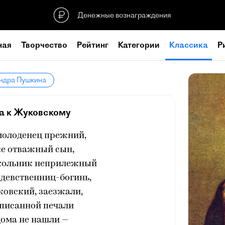
Денежные вознаграждения
ная
Творчество
Рейтинг
Категории
Классика
Р
андра Пушкина
а к Жуковскому
молоденец прежний,
же отважный сын,
кольник неприлежный
девственниц-богинь,
ковский, заезжали,
описанной печали
дома не нашли —