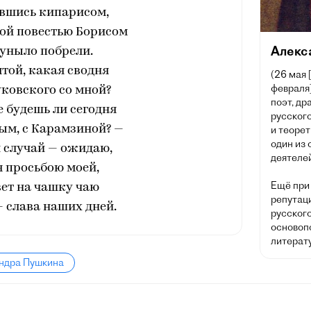
авшись кипарисом,
ой повестью Борисом
Алекс
уныло побрели.
той, какая сводня
(26 мая 
февраля]
ковского со мной?
поэт, др
 будешь ли сегодня
русского
ым, с Карамзиной? —
и теорет
один из
 случай — ожидаю,
деятелей
 просьбою моей,
Ещё при
вет на чашку чаю
репутац
 слава наших дней.
русског
основоп
литерату
андра Пушкина