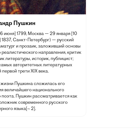
андр Пушкин
[6 июня] 1799, Москва — 29 января [10
 1837, Санкт-Петербург) — русский
аматург и прозаик, заложивший основы
 реалистического направления, критик
ик литературы, историк, публицист;
 самых авторитетных литературных
 первой трети XIX века.
 жизни Пушкина сложилась его
ия величайшего национального
о поэта. Пушкин рассматривается как
оложник современного русского
рного языка[~ 2].