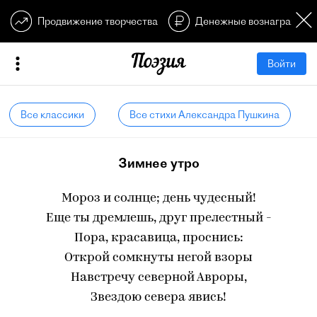
Продвижение творчества
Денежные вознагражден
Войти
Все классики
Все стихи Александра Пушкина
Зимнее утро
Мороз и солнце; день чудесный!
Еще ты дремлешь, друг прелестный -
Пора, красавица, проснись:
Открой сомкнуты негой взоры
Навстречу северной Авроры,
Звездою севера явись!