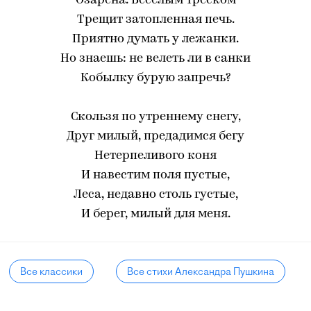
Озарена. Веселым треском
Трещит затопленная печь.
Приятно думать у лежанки.
Но знаешь: не велеть ли в санки
Кобылку бурую запречь?
Скользя по утреннему снегу,
Друг милый, предадимся бегу
Нетерпеливого коня
И навестим поля пустые,
Леса, недавно столь густые,
И берег, милый для меня.
Все классики
Все стихи Александра Пушкина