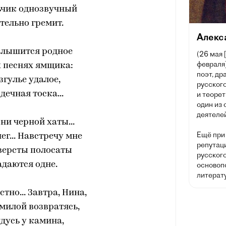
ьчик однозвучный
тельно гремит.
Алекс
слышится родное
(26 мая 
февраля]
х песнях ямщика:
поэт, др
згулье удалое,
русского
дечная тоска...
и теорет
один из
деятелей
 ни черной хаты...
Ещё при
ег... Навстречу мне
репутац
версты полосаты
русског
даются одне.
основоп
литерату
стно... Завтра, Нина,
 милой возвратясь,
удусь у камина,