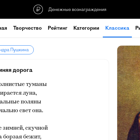
Денежные вознаграждения
ная
Творчество
Рейтинг
Категории
Классика
Р
андра Пушкина
мняя дорога
волнистые туманы
ирается луна,
чальные поляны
чально свет она.
е зимней, скучной
 борзая бежит,