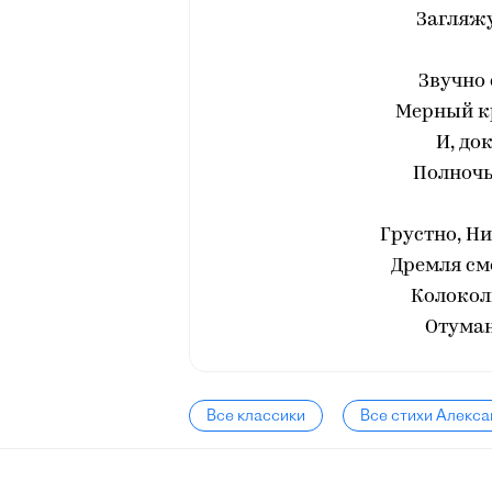
Загляжу
Звучно 
Мерный кр
И, до
Полночь
Грустно, Ни
Дремля см
Колокол
Отуман
Все классики
Все стихи Алекс