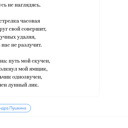
сь не наглядясь.
стрелка часовая
уг свой совершит,
кучных удаляя,
 нас не разлучит.
на: путь мой скучен,
олкнул мой ямщик,
ьчик однозвучен,
ен лунный лик.
андра Пушкина