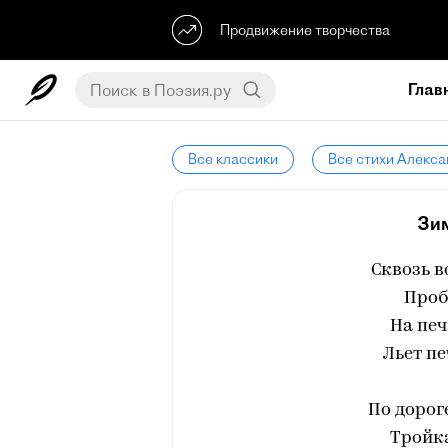
Продвижение творчества
Глав
Все классики
Все стихи Алекс
Зи
Сквозь 
Проб
На пе
Льет пе
По дорог
Тройка