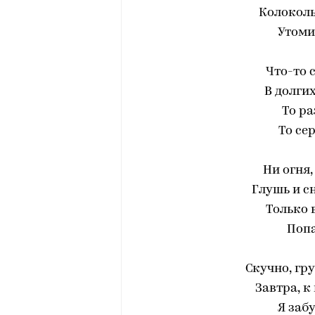
Колокол
Утоми
Что-то 
В долги
То ра
То сер
Ни огня,
Глушь и сн
Только 
Попа
Скучно, гру
Завтра, к
Я заб