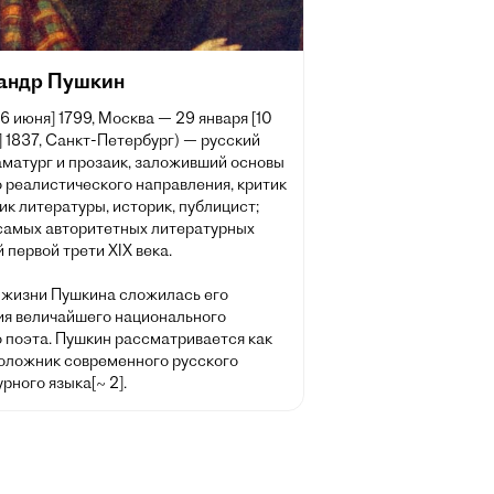
андр Пушкин
[6 июня] 1799, Москва — 29 января [10
 1837, Санкт-Петербург) — русский
аматург и прозаик, заложивший основы
 реалистического направления, критик
ик литературы, историк, публицист;
 самых авторитетных литературных
 первой трети XIX века.
 жизни Пушкина сложилась его
ия величайшего национального
о поэта. Пушкин рассматривается как
оложник современного русского
рного языка[~ 2].