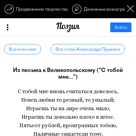
Продвижение творчества
Денежные вознагражден
Войти
Все классики
Все стихи Александра Пушкина
Из письма к Великопольскому ("С тобой
мне...")
С тобой мне вновь считаться довелось,
Певец любви то резвый, то унылый;
Играешь ты на лире очень мило,
Играешь ты довольно плохо в штос.
Пятьсот рублей, проигранных тобою,
Наличные свидетели тому.