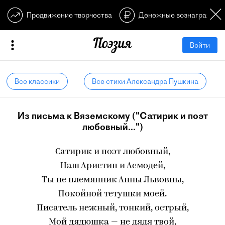
Продвижение творчества
Денежные вознагражден
Войти
Все классики
Все стихи Александра Пушкина
Из письма к Вяземскому ("Сатирик и поэт
любовный...")
Сатирик и поэт любовный,
Наш Аристип и Асмодей,
Ты не племянник Анны Львовны,
Покойной тетушки моей.
Писатель нежный, тонкий, острый,
Мой дядюшка — не дядя твой,