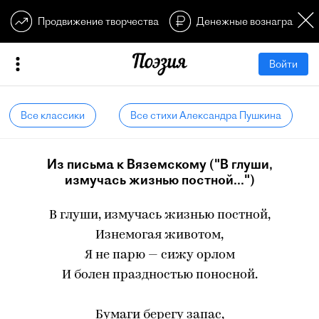
Продвижение творчества
Денежные вознагражден
Войти
Все классики
Все стихи Александра Пушкина
Из письма к Вяземскому ("В глуши,
измучась жизнью постной...")
В глуши, измучась жизнью постной,
Изнемогая животом,
Я не парю — сижу орлом
И болен праздностью поносной.
Бумаги берегу запас,