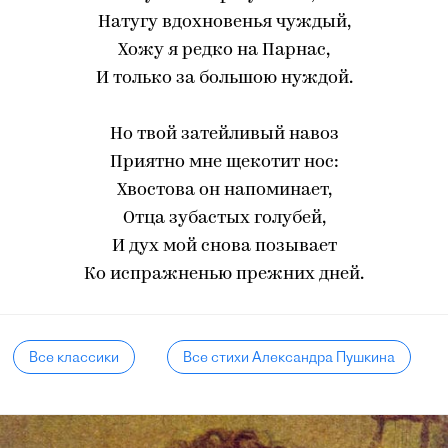
Натугу вдохновенья чуждый,
Хожу я редко на Парнас,
И только за большою нуждой.
Но твой затейливый навоз
Приятно мне щекотит нос:
Хвостова он напоминает,
Отца зубастых голубей,
И дух мой снова позывает
Ко испражненью прежних дней.
Все классики
Все стихи Александра Пушкина