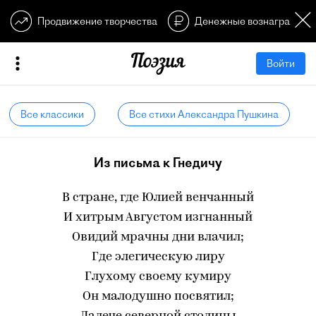
Продвижение творчества
Денежные вознагражден
Войти
Все классики
Все стихи Александра Пушкина
Из письма к Гнедичу
В стране, где Юлией венчанный
И хитрым Августом изгнанный
Овидий мрачны дни влачил;
Где элегическую лиру
Глухому своему кумиру
Он малодушно посвятил;