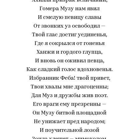
Ахилла призрак величавый,
Гомера Музу нам явил
И смелую певицу славы
От звонких уз освободил —
Твой глас достиг уединенья,
Где я сокрылся от гоненья
Ханжи и гордого глупца,
И вновь он оживил певца,
Как сладкий голос вдохновенья.
Избранник Феба! твой привет,
Твои хвалы мне драгоценны;
Для Муз и дружбы жив поэт.
Его враги ему презренны —
Он Музу битвой площадной
Не унижает пред народом;
И поучительной лозой