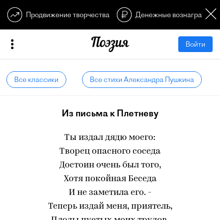
Продвижение творчества
Денежные вознагражден
Войти
Все классики
Все стихи Александра Пушкина
Из письма к Плетневу
Ты издал дядю моего:
Творец опасного соседа
Достоин очень был того,
Хотя покойная Беседа
И не заметила его. -
Теперь издай меня, приятель,