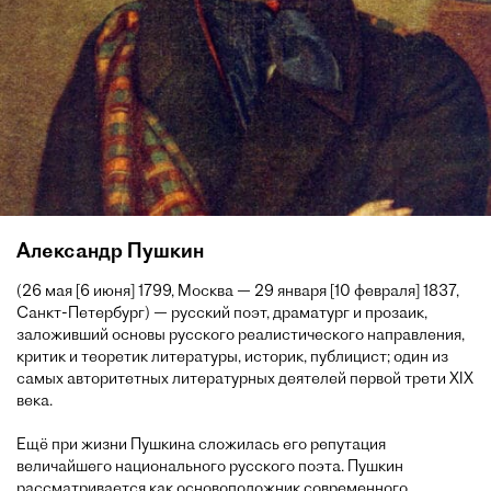
Александр Пушкин
(26 мая [6 июня] 1799, Москва — 29 января [10 февраля] 1837,
Санкт-Петербург) — русский поэт, драматург и прозаик,
заложивший основы русского реалистического направления,
критик и теоретик литературы, историк, публицист; один из
самых авторитетных литературных деятелей первой трети XIX
века.
Ещё при жизни Пушкина сложилась его репутация
величайшего национального русского поэта. Пушкин
рассматривается как основоположник современного