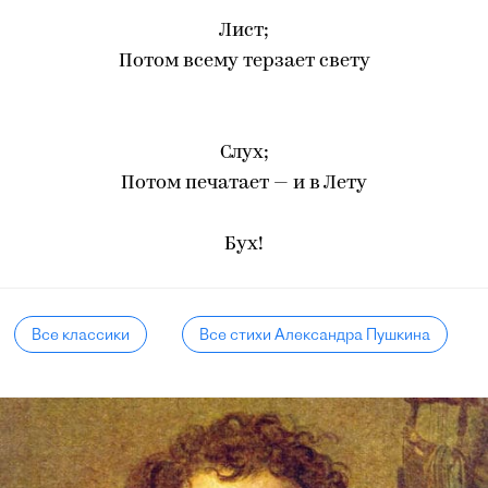
Лист;
Потом всему терзает свету
Слух;
Потом печатает — и в Лету
‎Бух!
Все классики
Все стихи Александра Пушкина