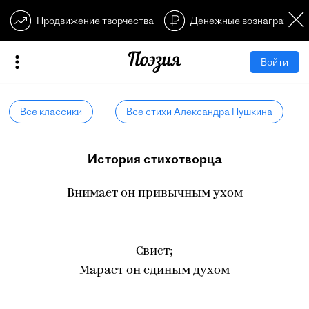
Продвижение творчества
Денежные вознагражден
Войти
Все классики
Все стихи Александра Пушкина
История стихотворца
Внимает он привычным ухом
Свист;
Марает он единым духом