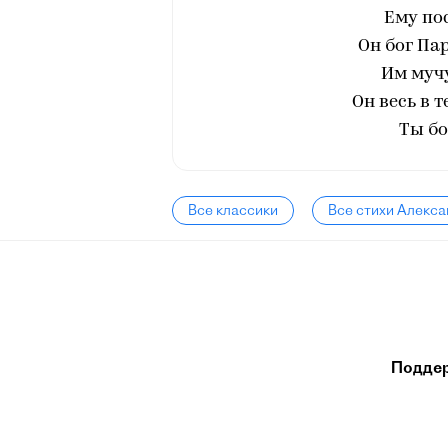
Ему по
Он бог Па
Им мучу
Он весь в т
Ты бо
Все классики
Все стихи Алекс
Подде