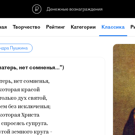
Денежные вознаграждения
ная
Творчество
Рейтинг
Категории
Классика
Р
андра Пушкина
матерь, нет сомненья...")
терь, нет сомненья,
 которая красой
олько дух святой,
ем без исключенья;
 которая Христа
 спросясь супруга.
угой земного круга -