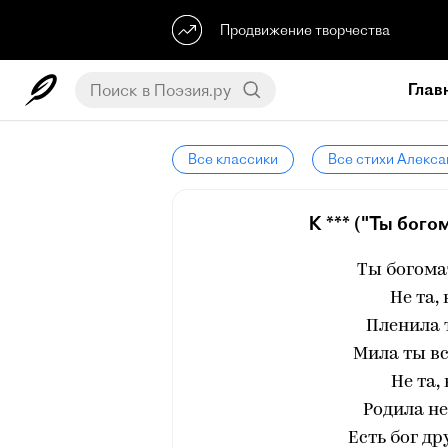
Продвижение творчества
Глав
Все классики
Все стихи Алекс
К *** ("Ты бого
Ты богома
Не та,
Пленила т
Мила ты вс
Не та,
Родила не
Есть бог др