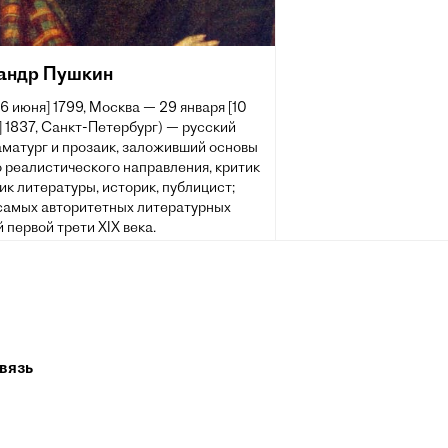
андр Пушкин
[6 июня] 1799, Москва — 29 января [10
 1837, Санкт-Петербург) — русский
аматург и прозаик, заложивший основы
 реалистического направления, критик
ик литературы, историк, публицист;
 самых авторитетных литературных
 первой трети XIX века.
 жизни Пушкина сложилась его
ия величайшего национального
о поэта. Пушкин рассматривается как
оложник современного русского
рного языка[~ 2].
вязь