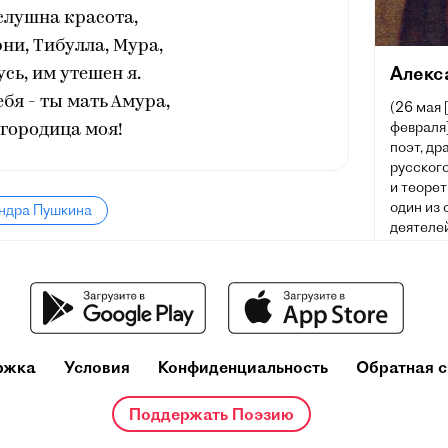
слушна красота,
рни, Тибулла, Мура,
Алекс
сь, им утешен я.
ебя - ты мать Амура,
(26 мая 
февраля]
городица моя!
поэт, др
русского
и теорет
один из
андра Пушкина
деятелей
Ещё при
репутац
русског
основоп
литерату
ржка
Условия
Конфиденциальность
Обратная с
Поддержать Поэзию