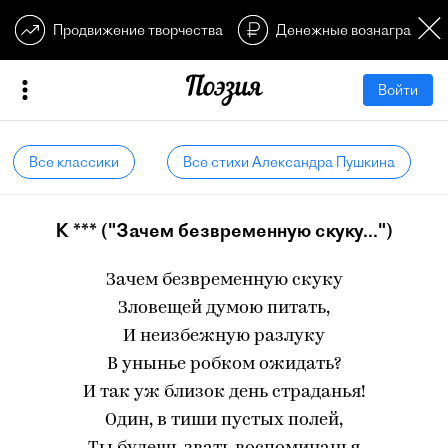
Продвижение творчества
Денежные вознагражден
Войти
Все классики
Все стихи Александра Пушкина
К *** ("Зачем безвременную скуку...")
Зачем безвременную скуку
Зловещей думою питать,
И неизбежную разлуку
В унынье робком ожидать?
И так уж близок день страданья!
Один, в тиши пустых полей,