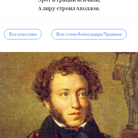
Эрот и грации венчали,
А лиру строил Аполлон.
Все классики
Все стихи Александра Пушкина