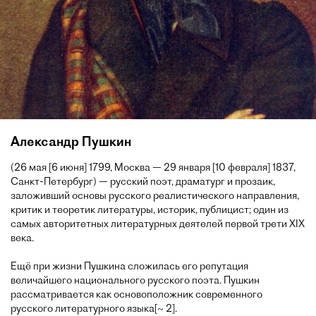
Александр Пушкин
(26 мая [6 июня] 1799, Москва — 29 января [10 февраля] 1837,
Санкт-Петербург) — русский поэт, драматург и прозаик,
заложивший основы русского реалистического направления,
критик и теоретик литературы, историк, публицист; один из
самых авторитетных литературных деятелей первой трети XIX
века.
Ещё при жизни Пушкина сложилась его репутация
величайшего национального русского поэта. Пушкин
рассматривается как основоположник современного
русского литературного языка[~ 2].