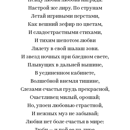
Певцу любви любовь награда.
Настрой же лиру. По струнам
Летай игривыми перстами,
Как вешний зефир по цветам,
И сладострастными стихами,
И тихим шепотом любви
Лилету в свой шалаш зови.
И звезд ночных при бледном свете,
Плывущих в дальней вышине,
В уединенном кабинете,
Волшебной внемля тишине,
Слезами счастья грудь прекрасной,
Счастливец милый, орошай;
Но, упоен любовью страстной,
И нежных муз не забывай;
Любви нет боле счастья в мире: