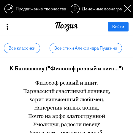
Продвижение творчества
Денежные вознагражден
Войти
Все классики
Все стихи Александра Пушкина
К Батюшкову ("Философ резвый и пиит...")
Философ резвый и пиит,
Парнасский счастливый ленивец,
Харит изнеженный любимец,
Наперсник милых аонид,
Почто на арфе златострунной
Умолкнул, радости певец?