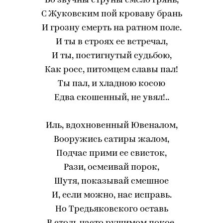
Во звучны струны смело грянь,
С Жуковским пой кроваву брань
И грозну смерть на ратном поле.
И ты в строях ее встречал,
И ты, постигнутый судьбою,
Как росс, питомцем славы пал!
Ты пал, и хладною косою
Едва скошенный, не увял!..
Иль, вдохновенный Ювеналом,
Вооружись сатиры жалом,
Подчас прими ее свисток,
Рази, осмеивай порок,
Шутя, показывай смешное
И, если можно, нас исправь.
Но Тредьяковского оставь