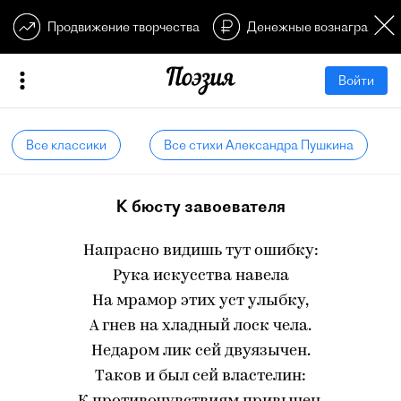
Продвижение творчества
Денежные вознагражден
Войти
Все классики
Все стихи Александра Пушкина
К бюсту завоевателя
Напрасно видишь тут ошибку:
Рука искусства навела
На мрамор этих уст улыбку,
А гнев на хладный лоск чела.
Недаром лик сей двуязычен.
Таков и был сей властелин: