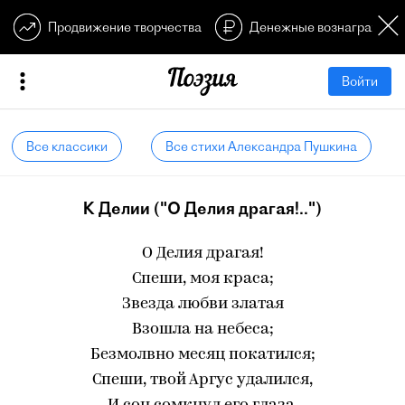
Продвижение творчества
Денежные вознагражден
Войти
Все классики
Все стихи Александра Пушкина
К Делии ("О Делия драгая!..")
О Делия драгая!
Спеши, моя краса;
Звезда любви златая
Взошла на небеса;
Безмолвно месяц покатился;
Спеши, твой Аргус удалился,