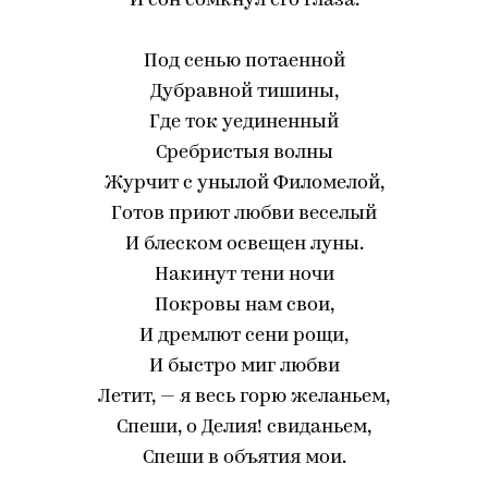
И сон сомкнул его глаза.
Под сенью потаенной
Дубравной тишины,
Где ток уединенный
Сребристыя волны
Журчит с унылой Филомелой,
Готов приют любви веселый
И блеском освещен луны.
Накинут тени ночи
Покровы нам свои,
И дремлют сени рощи,
И быстро миг любви
Летит, — я весь горю желаньем,
Спеши, о Делия! свиданьем,
Спеши в объятия мои.