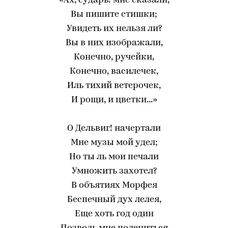
«Ах, сударь! мне сказали,
Вы пишите стишки;
Увидеть их нельзя ли?
Вы в них изображали,
Конечно, ручейки,
Конечно, василечек,
Иль тихий ветерочек,
И рощи, и цветки...»
О Дельвиг! начертали
Мне музы мой удел;
Но ты ль мои печали
Умножить захотел?
В объятиях Морфея
Беспечный дух лелея,
Еще хоть год один