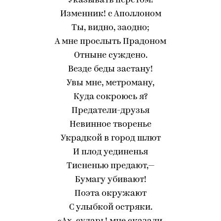
Указывать перстом!
Изменник! с Аполлоном
Ты, видно, заодно;
А мне прослыть Прадоном
Отныне суждено.
Везде беды застану!
Увы мне, метроману,
Куда сокроюсь я?
Предатели-друзья
Невинное творенье
Украдкой в город шлют
И плод уединенья
Тисненью предают,—
Бумагу убивают!
Поэта окружают
С улыбкой остряки.