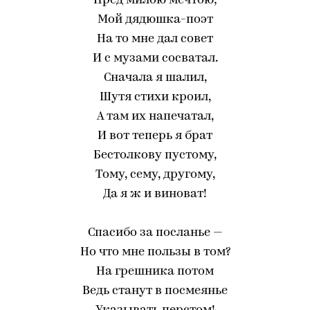
Пред милою мечтою;
Мой дядюшка-поэт
На то мне дал совет
И с музами сосватал.
Сначала я шалил,
Шутя стихи кроил,
А там их напечатал,
И вот теперь я брат
Бестолкову пустому,
Тому, сему, другому,
Да я ж и виноват!
Спасибо за посланье —
Но что мне пользы в том?
На грешника потом
Ведь станут в посмеянье