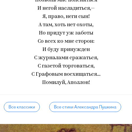
Позволь мне полениться
И негой насладиться,—
Я, право, неги сын!
А там, хоть нет охоты,
Но придут уж заботы
Со всех ко мне сторон:
И буду принужден
С журналами сражаться,
С газетой торговаться,
С Графовым восхищаться...
Помилуй, Аполлон!
Все классики
Все стихи Александра Пушкина