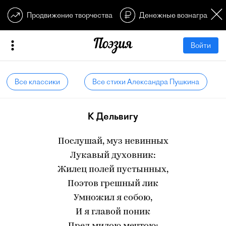
Продвижение творчества
Денежные вознагражден
Войти
Все классики
Все стихи Александра Пушкина
К Дельвигу
Послушай, муз невинных
Лукавый духовник:
Жилец полей пустынных,
Поэтов грешный лик
Умножил я собою,
И я главой поник