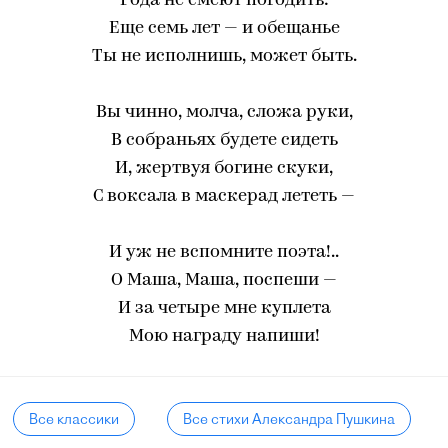
Года не смеют погодить:
Еще семь лет — и обещанье
Ты не исполнишь, может быть.
Вы чинно, молча, сложа руки,
В собраньях будете сидеть
И, жертвуя богине cкуки,
С воксала в маскерад лететь —
И уж не вспомните поэта!..
О Маша, Маша, поспеши —
И за четыре мне куплета
Мою награду напиши!
Все классики
Все стихи Александра Пушкина