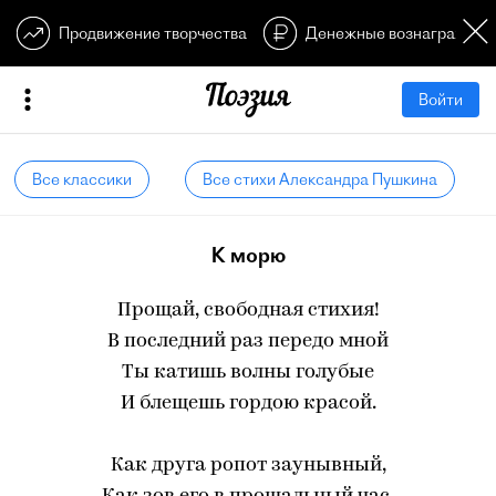
Продвижение творчества
Денежные вознагражден
Войти
Все классики
Все стихи Александра Пушкина
К морю
Прощай, свободная стихия!
В последний раз передо мной
Ты катишь волны голубые
И блещешь гордою красой.
Как друга ропот заунывный,