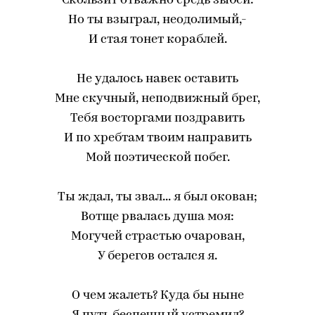
Скользит отважно средь зыбей:
Но ты взыграл, неодолимый,-
И стая тонет кораблей.
Не удалось навек оставить
Мне скучный, неподвижный брег,
Тебя восторгами поздравить
И по хребтам твоим направить
Мой поэтической побег.
Ты ждал, ты звал... я был окован;
Вотще рвалась душа моя:
Могучей страстью очарован,
У берегов остался я.
О чем жалеть? Куда бы ныне