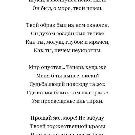
Шуми, взволнуйся непогодой:
Он был, о море, твой певец.
Твой образ был на нем означен,
Он духом создан был твоим:
Как ты, могущ, глубок и мрачен,
Как ты, ничем неукротим.
Мир опустел... Теперь куда же
Меня б ты вынес, океан?
Судьба людей повсюду та же:
Где капля блага, там на страже
Уж просвещенье иль тиран.
Прощай же, море! Не забуду
Твоей торжественной красы