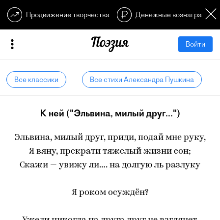
Продвижение творчества
Денежные вознагражден
Войти
Все классики
Все стихи Александра Пушкина
К ней ("Эльвина, милый друг...")
Эльвина, милый друг, приди, подай мне руку,
Я вяну, прекрати тяжелый жизни сон;
Скажи — увижу ли…. на долгую ль разлуку
Я роком осуждён?