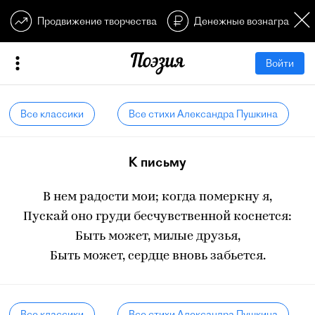
Продвижение творчества
Денежные вознагражден
Войти
Все классики
Все стихи Александра Пушкина
К письму
В нем радости мои; когда померкну я,
Пускай оно груди бесчувственной коснется:
Быть может, милые друзья,
Быть может, сердце вновь забьется.
Все классики
Все стихи Александра Пушкина