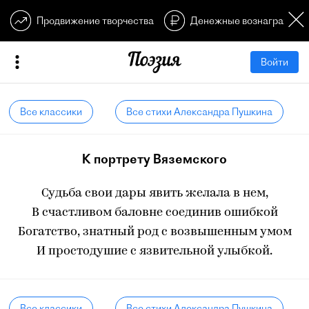
Продвижение творчества
Денежные вознагражден
Войти
Все классики
Все стихи Александра Пушкина
К портрету Вяземского
Судьба свои дары явить желала в нем,
В счастливом баловне соединив ошибкой
Богатство, знатный род с возвышенным умом
И простодушие с язвительной улыбкой.
Все классики
Все стихи Александра Пушкина