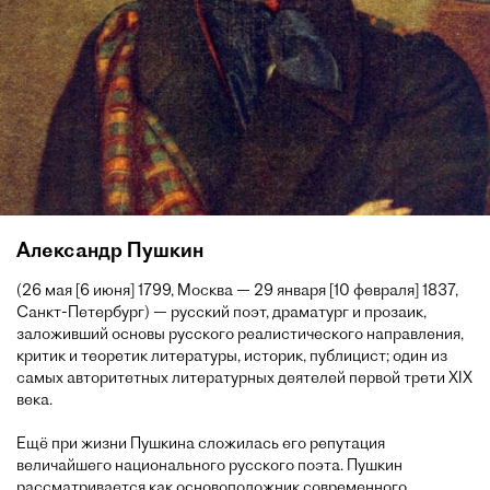
Александр Пушкин
(26 мая [6 июня] 1799, Москва — 29 января [10 февраля] 1837,
Санкт-Петербург) — русский поэт, драматург и прозаик,
заложивший основы русского реалистического направления,
критик и теоретик литературы, историк, публицист; один из
самых авторитетных литературных деятелей первой трети XIX
века.
Ещё при жизни Пушкина сложилась его репутация
величайшего национального русского поэта. Пушкин
рассматривается как основоположник современного