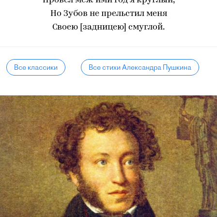
Провёл меж ими год я круглый,
Но Зубов не прельстил меня
Своею [задницею] смуглой.
Все классики
Все стихи Александра Пушкина