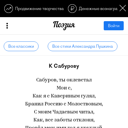
Продвижение творчества
Денежные вознагражден
Войти
Все классики
Все стихи Александра Пушкина
К Сабурову
Сабуров, ты оклеветал
Мои с,
Как я с Кавериным гулял,
Бранил Россию с Молоствовым,
С моим Чадаевым читал,
Как, все заботы отклоня,