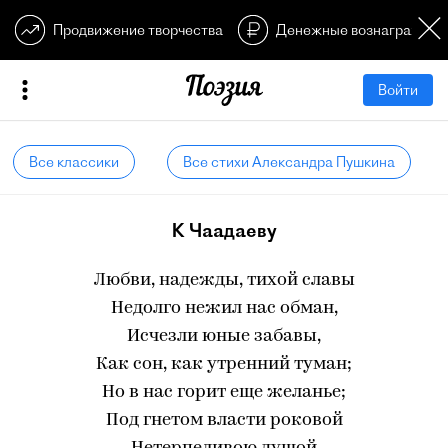
Продвижение творчества
Денежные вознагражден
Войти
Все классики
Все стихи Александра Пушкина
К Чаадаеву
Любви, надежды, тихой славы
Недолго нежил нас обман,
Исчезли юные забавы,
Как сон, как утренний туман;
Но в нас горит еще желанье;
Под гнетом власти роковой