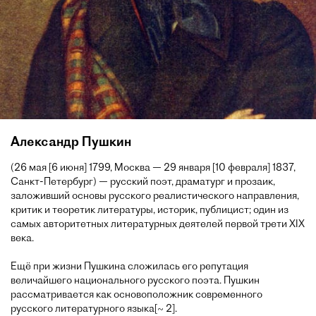
Александр Пушкин
(26 мая [6 июня] 1799, Москва — 29 января [10 февраля] 1837,
Санкт-Петербург) — русский поэт, драматург и прозаик,
заложивший основы русского реалистического направления,
критик и теоретик литературы, историк, публицист; один из
самых авторитетных литературных деятелей первой трети XIX
века.
Ещё при жизни Пушкина сложилась его репутация
величайшего национального русского поэта. Пушкин
рассматривается как основоположник современного
русского литературного языка[~ 2].