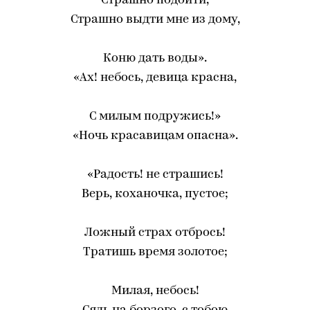
Страшно подойти,
Страшно выдти мне из дому,
Коню дать воды».
«Ax! небось, девица красна,
С милым подружись!»
«Ночь красавицам опасна».
«Радость! не страшись!
Верь, коханочка, пустое;
Ложный страх отбрось!
Тратишь время золотое;
Милая, небось!