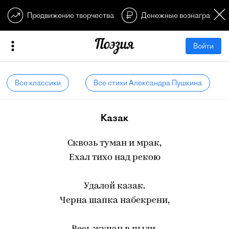
Продвижение творчества
Денежные вознагражден
Войти
Все классики
Все стихи Александра Пушкина
Казак
Сквозь туман и мрак,
Ехал тихо над рекою
Удалой казак.
Черна шапка набекрени,