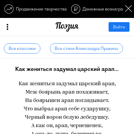
Продвижение творчества
Денежные вознагражден
Войти
Все классики
Все стихи Александра Пушкина
Как жениться задумал царский арап...
Как жениться задумал царский арап,
Меж боярынь арап похаживает,
На боярышен арап поглядывает.
Что выбрал арап себе сударушку,
Черный ворон белую лебедушку.
А как он, арап, чернешенек,