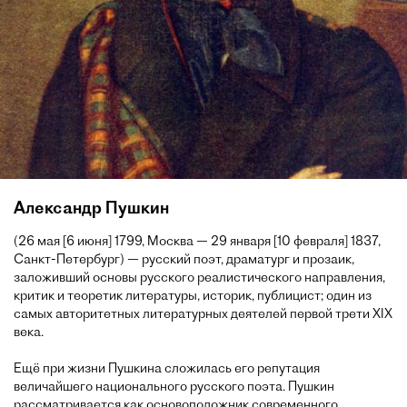
Александр Пушкин
(26 мая [6 июня] 1799, Москва — 29 января [10 февраля] 1837,
Санкт-Петербург) — русский поэт, драматург и прозаик,
заложивший основы русского реалистического направления,
критик и теоретик литературы, историк, публицист; один из
самых авторитетных литературных деятелей первой трети XIX
века.
Ещё при жизни Пушкина сложилась его репутация
величайшего национального русского поэта. Пушкин
рассматривается как основоположник современного