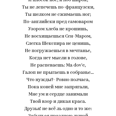
И плосок нос, и лоб широк,
Ты не лепечешь по-французски,
Ты шелком не сжимаешь ног;
По-английски пред самоваром
Узором хлеба не крошишь,
Не восхищаешься Сен-Маром,
Слегка Шекспира не ценишь,
Не погружаешься в мечтанье,
Когда нет мысли в голове,
Не распеваешь: Ма dov'e,
Галоп не прыгаешь в собранье...
Что нужды?- Ровно полчаса,
Пока коней мне запрягали,
Мне ум и сердце занимали
Твой взор и дикая краса.
Друзья! не всё ль одно и то же: