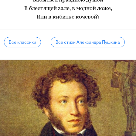
Забыться праздною душой
В блестящей зале, в модной ложе,
Или в кибитке кочевой?
Все классики
Все стихи Александра Пушкина