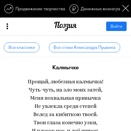
Продвижение творчества
Денежные вознагражден
Войти
Все классики
Все стихи Александра Пушкина
Калмычке
Прощай, любезная калмычка!
Чуть-чуть, на зло моих затей,
Меня похвальная привычка
Не увлекла среди степей
Вслед за кибиткою твоей.
Твои глаза конечно узки,