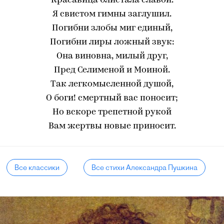
Красавица блистала славой.
Я свистом гимны заглушил.
Погибни злобы миг единый,
Погибни лиры ложный звук:
Она виновна, милый друг,
Пред Селименой и Моиной.
Так легкомысленной душой,
О боги! смертный вас поносит;
Но вскоре трепетной рукой
Вам жертвы новые приносит.
Все классики
Все стихи Александра Пушкина