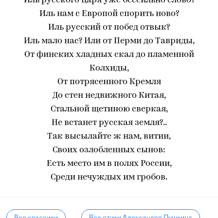
Иль русского царя уже бессильно слово?
Иль нам с Европой спорить ново?
Иль русский от побед отвык?
Иль мало нас? Или от Перми до Тавриды,
От финских хладных скал до пламенной
Колхиды,
От потрясенного Кремля
До стен недвижного Китая,
Стальной щетиною сверкая,
Не встанет русская земля?..
Так высылайте ж нам, витии,
Своих озлобленных сынов:
Есть место им в полях России,
Среди нечуждых им гробов.
Все классики
Все стихи Александра Пушкина