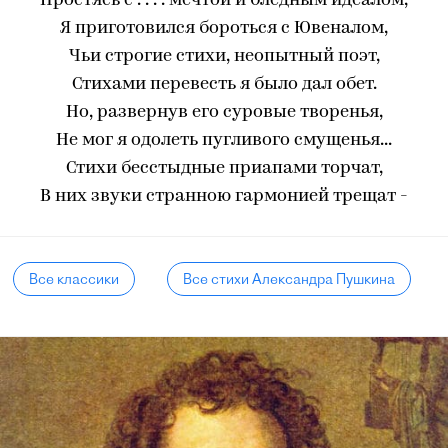
Простясь с . . . . мечтой и бледным идеалом,
Я приготовился бороться с Ювеналом,
Чьи строгие стихи, неопытный поэт,
Стихами перевесть я было дал обет.
Но, развернув его суровые творенья,
Не мог я одолеть пугливого смущенья...
Стихи бесстыдные приапами торчат,
В них звуки странною гармонией трещат -
Все классики
Все стихи Александра Пушкина