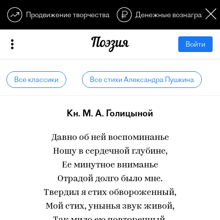
Продвижение творчества
Денежные вознагражден
Войти
Все классики
Все стихи Александра Пушкина
Кн. М. А. Голицыной
Давно об ней воспоминанье
Ношу в сердечной глубине,
Ее минутное вниманье
Отрадой долго было мне.
Твердил я стих обвороженный,
Мой стих, унынья звук живой,