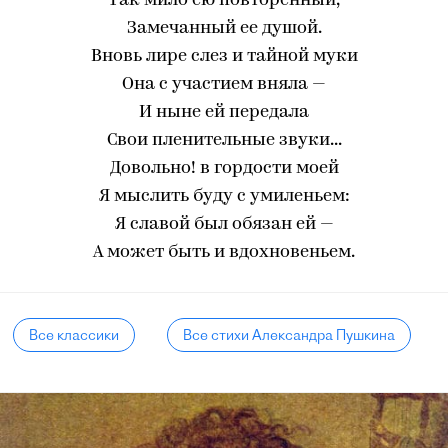
Так мило ею повторенный,
Замечанный ее душой.
Вновь лире слез и тайной муки
Она с участием вняла —
И ныне ей передала
Свои пленительные звуки...
Довольно! в гордости моей
Я мыслить буду с умиленьем:
Я славой был обязан ей —
А может быть и вдохновеньем.
Все классики
Все стихи Александра Пушкина