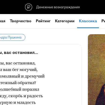
Денежные вознаграждения
ная
Творчество
Рейтинг
Категории
Классика
Р
андра Пушкина
ы, вас остановил...
ны, вас остановил,
л ваш бег могучий,
езмолвный и дремучий
ятежный обратил?
волшебный поразил
ду, скорбь и радость
урную и младость