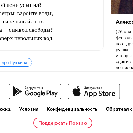
ой лени усыпил?
ветры, взройте воды,
Алекс
 гибельный оплот.
за — символ свободы?
(26 мая 
февраля]
верх невольных вод.
поэт, др
русского
и теорет
один из
андра Пушкина
деятелей
Ещё при
репутац
русског
основоп
литерату
ржка
Условия
Конфиденциальность
Обратная с
Поддержать Поэзию