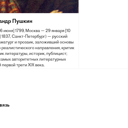
андр Пушкин
[6 июня] 1799, Москва — 29 января [10
 1837, Санкт-Петербург) — русский
аматург и прозаик, заложивший основы
 реалистического направления, критик
ик литературы, историк, публицист;
 самых авторитетных литературных
 первой трети XIX века.
 жизни Пушкина сложилась его
ия величайшего национального
о поэта. Пушкин рассматривается как
оложник современного русского
рного языка[~ 2].
вязь