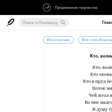
Продвижение творчества
Глав
Все классики
Все стихи Алекс
Кто, волн
Кто, вол
Кто окова
Кто в пруд б
Поток м
Чей жезл 
Во мне надеж
И душу б