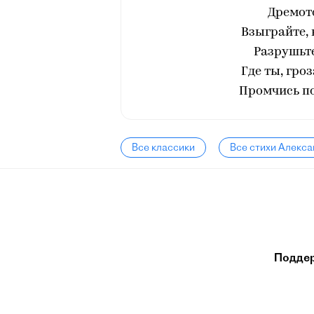
Дремот
Взыграйте, 
Разрушьте
Где ты, гро
Промчись по
Все классики
Все стихи Алекс
Подде