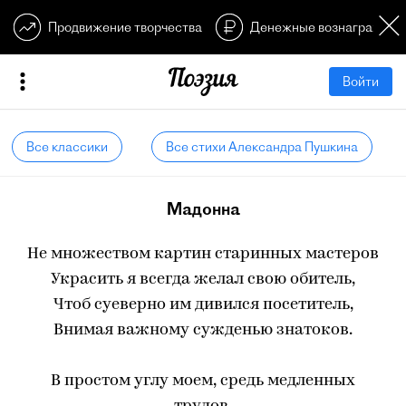
Продвижение творчества
Денежные вознагражден
Войти
Все классики
Все стихи Александра Пушкина
Мадонна
Не множеством картин старинных мастеров
Украсить я всегда желал свою обитель,
Чтоб суеверно им дивился посетитель,
Внимая важному сужденью знатоков.
В простом углу моем, средь медленных