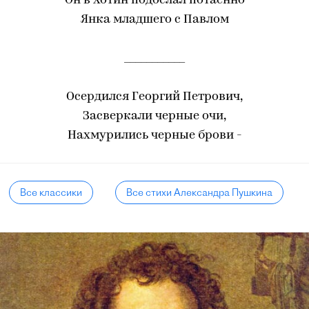
Он в Хотин подослал потаенно
Янка младшего с Павлом
___________
Осердился Георгий Петрович,
Засверкали черные очи,
Нахмурились черные брови -
Все классики
Все стихи Александра Пушкина