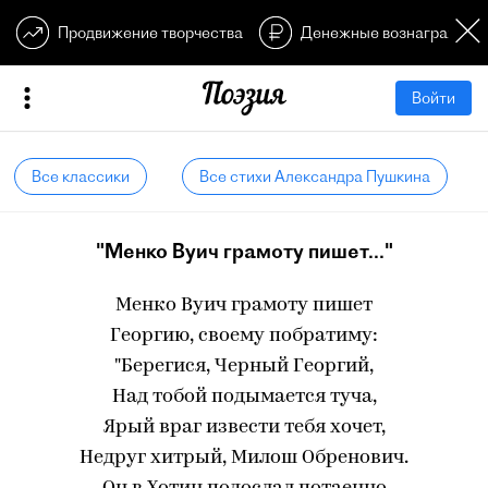
Продвижение творчества
Денежные вознагражден
Войти
Все классики
Все стихи Александра Пушкина
"Менко Вуич грамоту пишет..."
Менко Вуич грамоту пишет
Георгию, своему побратиму:
"Берегися, Черный Георгий,
Над тобой подымается туча,
Ярый враг извести тебя хочет,
Недруг хитрый, Милош Обренович.