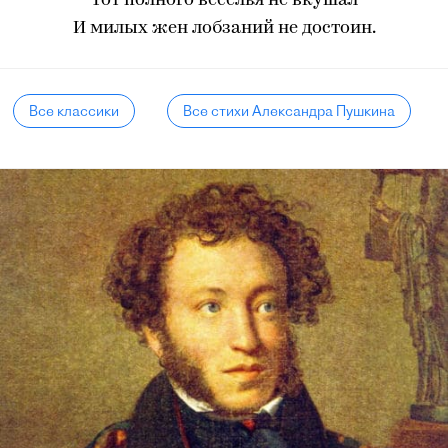
Тот полного веселья не вкушал
И милых жен лобзаний не достоин.
Все классики
Все стихи Александра Пушкина