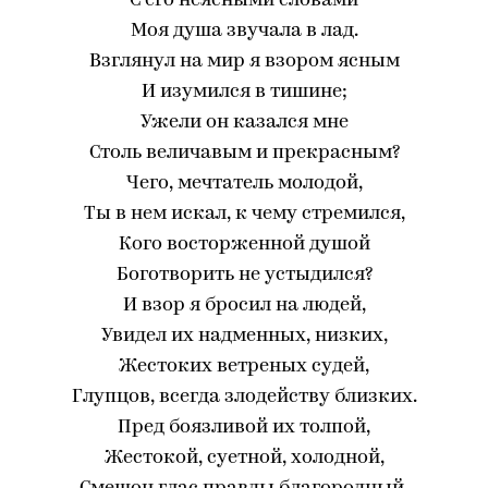
С его неясными словами
Моя душа звучала в лад.
Взглянул на мир я взором ясным
И изумился в тишине;
Ужели он казался мне
Столь величавым и прекрасным?
Чего, мечтатель молодой,
Ты в нем искал, к чему стремился,
Кого восторженной душой
Боготворить не устыдился?
И взор я бросил на людей,
Увидел их надменных, низких,
Жестоких ветреных судей,
Глупцов, всегда злодейству близких.
Пред боязливой их толпой,
Жестокой, суетной, холодной,