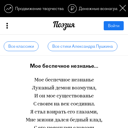
Продвижение творчества
Денежные вознагражден
Войти
Все классики
Все стихи Александра Пушкина
Мое беспечное незнанье...
Мое беспечное незнанье
Лукавый демон возмутил,
И он мое существованье
С своим на век соединил.
Я стал взирать его глазами,
Мне жизни дался бедный клад,