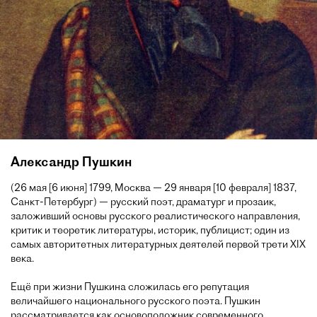
Александр Пушкин
(26 мая [6 июня] 1799, Москва — 29 января [10 февраля] 1837,
Санкт-Петербург) — русский поэт, драматург и прозаик,
заложивший основы русского реалистического направления,
критик и теоретик литературы, историк, публицист; один из
самых авторитетных литературных деятелей первой трети XIX
века.
Ещё при жизни Пушкина сложилась его репутация
величайшего национального русского поэта. Пушкин
рассматривается как основоположник современного