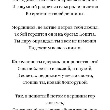
Он поднял к небесам и крылья и зеницы
И с шумной радостью взыграл и полетел
Во сретенье твоей денницы.
Мордвинов, не вотще Петров тебя любил,
Тобой гордится он и на брегах Коцита.
Ты лиру оправдал, ты ввек не изменил
Надеждам вещего пиита.
Как славно ты сдержал пророчество его!
Сияя доблестью и славой, и наукой,
В советах недвижим у места своего,
Стоишь ты, новый Долгорукой.
Так, в пенистый поток с вершины гор
скатясь,