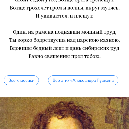
Стоит седой утес, вотще брега трепещут,
Вотще грохочет гром и волны, вкруг мутясь,
И увиваются, и плещут.
Один, на рамена поднявши мощный труд,
Ты зорко бодрствуешь над царскою казною,
Вдовицы бедный лепт и дань сибирских руд
Равно священны пред тобою.
Все классики
Все стихи Александра Пушкина