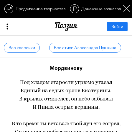
Продвижение творчества
Денежные вознагражден
Войти
Все классики
Все стихи Александра Пушкина
Мордвинову
Под хладом старости угрюмо угасал
Единый из седых орлов Екатерины.
В крылах отяжелев, он небо забывал
И Пинда острые вершины.
В то время ты вставал: твой луч его согрел,