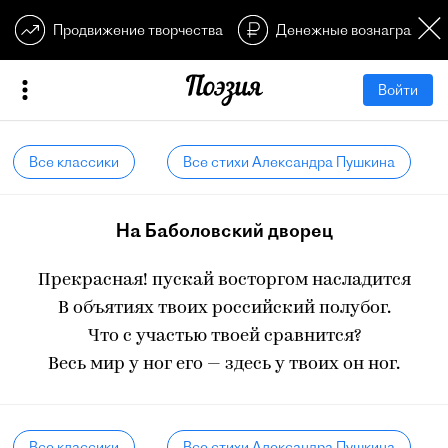
Продвижение творчества
Денежные вознагражден
Войти
Все классики
Все стихи Александра Пушкина
На Баболовский дворец
Прекрасная! пускай восторгом насладится
В объятиях твоих российский полубог.
Что с участью твоей сравнится?
Весь мир у ног его — здесь у твоих он ног.
Все классики
Все стихи Александра Пушкина