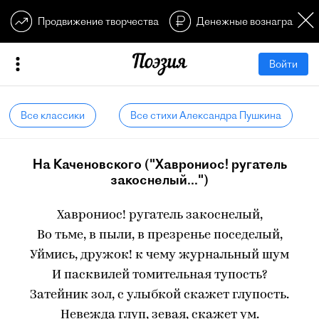
Продвижение творчества
Денежные вознагражден
Войти
Все классики
Все стихи Александра Пушкина
На Каченовского ("Хаврониос! ругатель
закоснелый...")
Хаврониос! ругатель закоснелый,
Во тьме, в пыли, в презренье поседелый,
Уймись, дружок! к чему журнальный шум
И пасквилей томительная тупость?
Затейник зол, с улыбкой скажет глупость.
Невежда глуп, зевая, скажет ум.