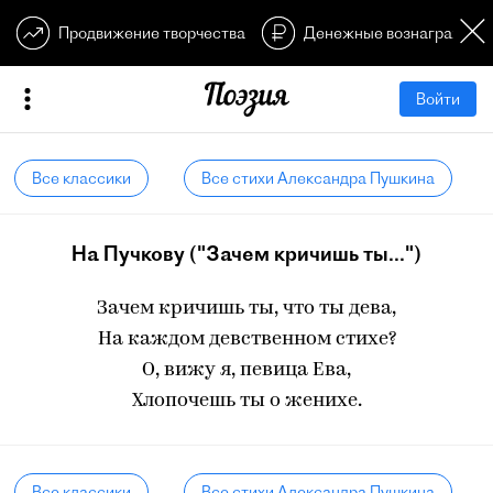
Продвижение творчества
Денежные вознагражден
Войти
Все классики
Все стихи Александра Пушкина
На Пучкову ("Зачем кричишь ты...")
Зачем кричишь ты, что ты дева,
На каждом девственном стихе?
О, вижу я, певица Ева,
Хлопочешь ты о женихе.
Все классики
Все стихи Александра Пушкина