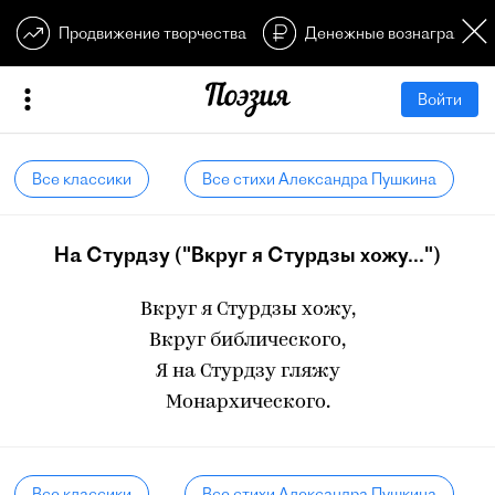
Продвижение творчества
Денежные вознагражден
Войти
Все классики
Все стихи Александра Пушкина
На Стурдзу ("Вкруг я Стурдзы хожу...")
Вкруг я Стурдзы хожу,
Вкруг библического,
Я на Стурдзу гляжу
Монархического.
Все классики
Все стихи Александра Пушкина