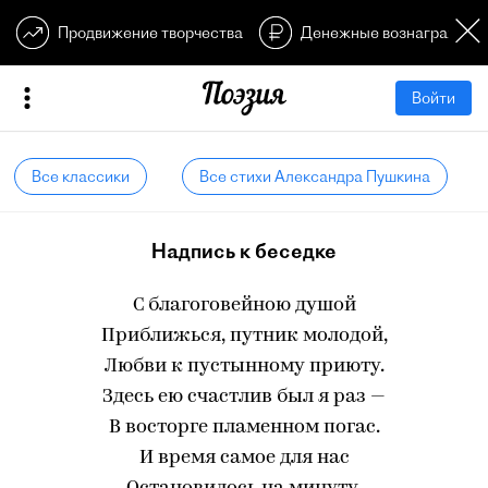
Продвижение творчества
Денежные вознагражден
Войти
Все классики
Все стихи Александра Пушкина
Надпись к беседке
С благоговейною душой
Приближься, путник молодой,
Любви к пустынному приюту.
Здесь ею счастлив был я раз —
В восторге пламенном погас.
И время самое для нас